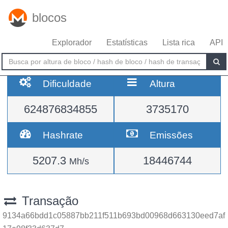
blocos
Explorador
Estatísticas
Lista rica
API
Dificuldade
Altura
624876834855
3735170
Hashrate
Emissões
5207.3
18446744
Mh/s
Transação
9134a66bdd1c05887bb211f511b693bd00968d663130eed7af