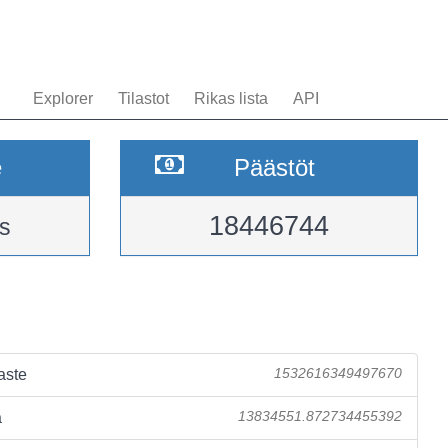
Explorer
Tilastot
Rikas lista
API
e
Päästöt
18446744
s
aste
1532616349497670
a
13834551.872734455392