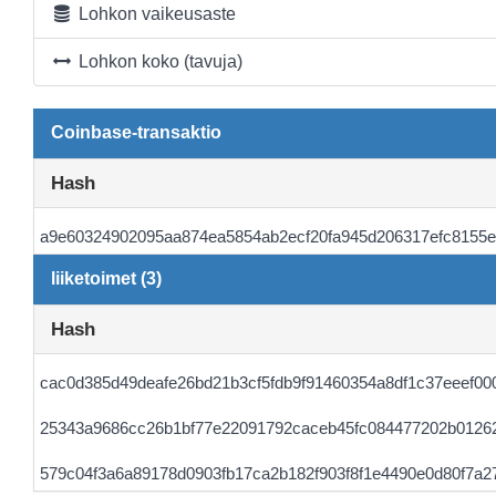
Lohkon vaikeusaste
Lohkon koko (tavuja)
Coinbase-transaktio
Hash
a9e60324902095aa874ea5854ab2ecf20fa945d206317efc8155
liiketoimet (3)
Hash
cac0d385d49deafe26bd21b3cf5fdb9f91460354a8df1c37eeef00
25343a9686cc26b1bf77e22091792caceb45fc084477202b0126
579c04f3a6a89178d0903fb17ca2b182f903f8f1e4490e0d80f7a2