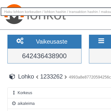
lohkot
Vaikeusaste
642436438900
Lohko
1233262
4993a8e87720594256c
Korkeus
aikaleima