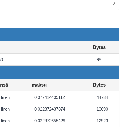
3
Bytes
50
95
ensä
maksu
Bytes
linen
0.077414405112
44784
linen
0.022872437874
13090
linen
0.022872655429
12923