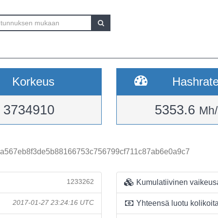
Korkeus
Hashrat
3734910
5353.6
Mh/
a567eb8f3de5b88166753c756799cf711c87ab6e0a9c7
1233262
Kumulatiivinen vaikeus
2017-01-27 23:24:16 UTC
Yhteensä luotu kolikoit