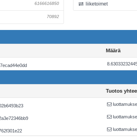
6166616850
liiketoimet
70892
Määrä
8.6303323244
e7ecad44e0dd
Tuotos yhte
luottamuksel
02b6493b23
luottamuksel
2a3e72346bb9
luottamuksel
762f301e22