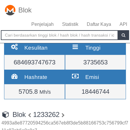
Blok
Penjelajah
Statistik
Daftar Kaya
API
Kesulitan
Tinggi
684693747673
3735653
Hashrate
Emisi
5705.8
18446744
Mh/s
Blok
1233262
4993a8e87720594256ca567eb8f3de5b88166753c756799cf7