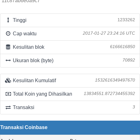
11c87ab6e0a9c7
Tinggi
1233262
Cap waktu
2017-01-27 23:24:16 UTC
Kesulitan blok
6166616850
Ukuran blok (byte)
70892
Kesulitan Kumulatif
1532616349497670
Total Koin yang Dihasilkan
13834551.872734455392
Transaksi
3
Transaksi Coinbase