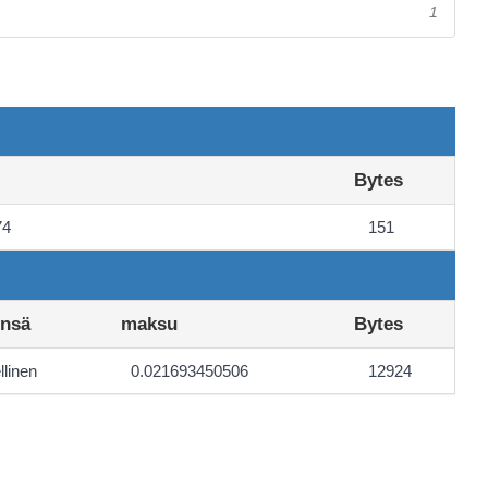
1
Bytes
74
151
ensä
maksu
Bytes
linen
0.021693450506
12924