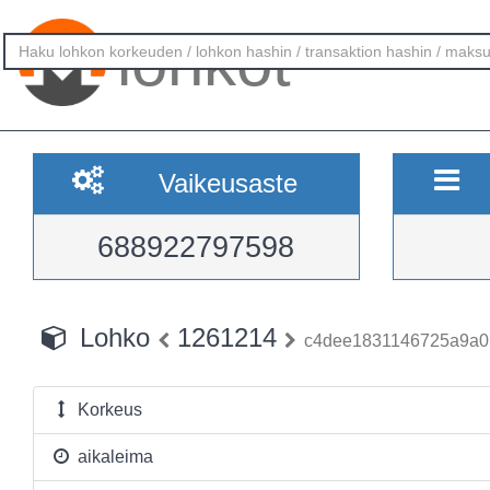
lohkot
Vaikeusaste
688922797598
Lohko
1261214
c4dee1831146725a9a0
Korkeus
aikaleima