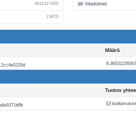
6611217835
liiketoimet
13075
Määrä
8.3653123500
12cc4e0220d
Tuotos yhte
luottamuksel
fa9371bffb