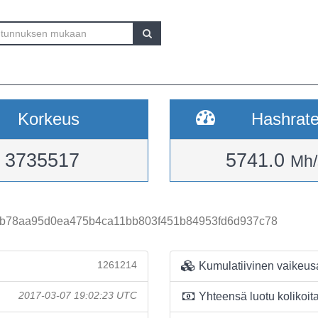
Korkeus
Hashrat
3735517
5741.0
Mh/
b78aa95d0ea475b4ca11bb803f451b84953fd6d937c78
1261214
Kumulatiivinen vaikeus
2017-03-07 19:02:23 UTC
Yhteensä luotu kolikoit