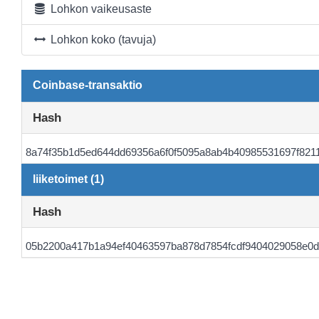
Lohkon vaikeusaste
Lohkon koko (tavuja)
Coinbase-transaktio
Hash
8a74f35b1d5ed644dd69356a6f0f5095a8ab4b40985531697f821
liiketoimet (1)
Hash
05b2200a417b1a94ef40463597ba878d7854fcdf9404029058e0da