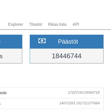
Explorer
Tilastot
Rikas lista
API
e
Päästöt
18446744
s
aste
1720714133064718
a
14072293.151711277664