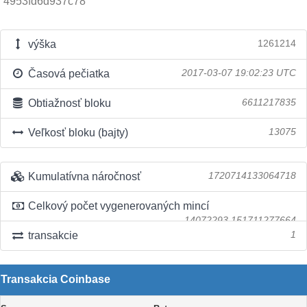
4953fd6d937c78
výška
1261214
Časová pečiatka
2017-03-07 19:02:23 UTC
Obtiažnosť bloku
6611217835
Veľkosť bloku (bajty)
13075
Kumulatívna náročnosť
1720714133064718
Celkový počet vygenerovaných mincí
14072293.151711277664
transakcie
1
Transakcia Coinbase