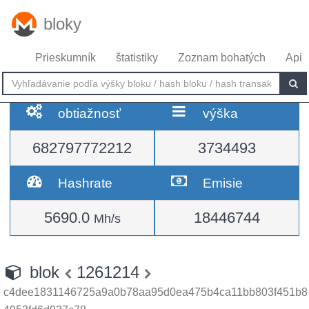
bloky
Prieskumník
štatistiky
Zoznam bohatých
Api
obtiažnosť
výška
682797772212
3734493
Hashrate
Emisie
5690.0
18446744
Mh/s
blok
1261214
c4dee1831146725a9a0b78aa95d0ea475b4ca11bb803f451b8