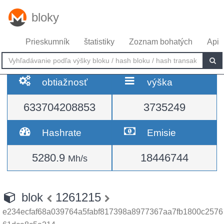
bloky
Prieskumník
štatistiky
Zoznam bohatých
Api
obtiažnosť
výška
633704208853
3735249
Hashrate
Emisie
5280.9
18446744
Mh/s
blok
1261215
e234ecfaf68a039764a5fabf817398a8977367aa7fb1800c2576