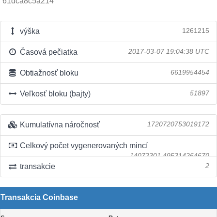
61dca8c5a214
výška
1261215
Časová pečiatka
2017-03-07 19:04:38 UTC
Obtiažnosť bloku
6619954454
Veľkosť bloku (bajty)
51897
Kumulatívna náročnosť
1720720753019172
Celkový počet vygenerovaných mincí
14072301.495314264670
transakcie
2
Transakcia Coinbase