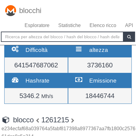
blocchi
Esploratore
Statistiche
Elenco ricco
API
Difficoltà
altezza
641547687062
3736160
Hashrate
Emissione
5346.2
18446744
Mh/s
blocco
1261215
e234ecfaf68a039764a5fabf817398a8977367aa7fb1800c2576