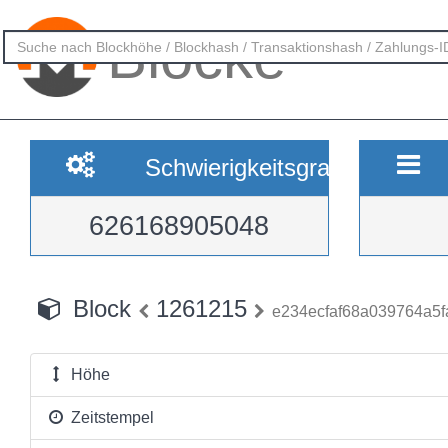
Blöcke
Schwierigkeitsgrad
626168905048
Block
1261215
e234ecfaf68a039764a5
Höhe
Zeitstempel