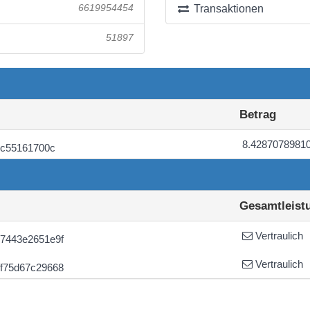
6619954454
Transaktionen
51897
Betrag
8.4287078981
bc55161700c
Gesamtleist
Vertraulich
7443e2651e9f
Vertraulich
f75d67c29668