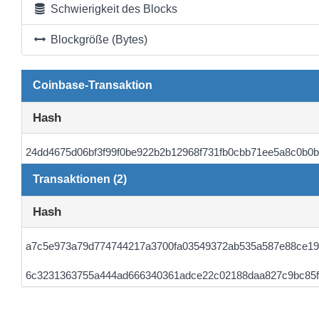
Schwierigkeit des Blocks
Blockgröße (Bytes)
Coinbase-Transaktion
Hash
24dd4675d06bf3f99f0be922b2b12968f731fb0cbb71ee5a8c0b0
Transaktionen (2)
Hash
a7c5e973a79d774744217a3700fa03549372ab535a587e88ce19
6c3231363755a444ad666340361adce22c02188daa827c9bc85f