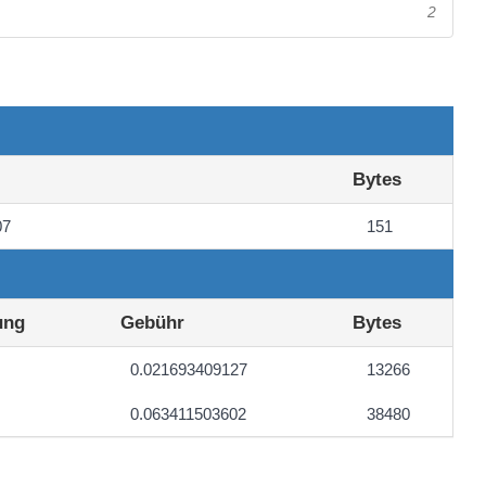
2
Bytes
07
151
ung
Gebühr
Bytes
0.021693409127
13266
0.063411503602
38480