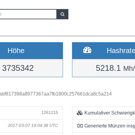
Höhe
Hashrat
3735342
5218.1
Mh/
fabf817398a8977367aa7fb1800c257661dca8c5a214
1261215
Kumulativer Schwierigk
2017-03-07 19:04:38 UTC
Generierte Münzen ins