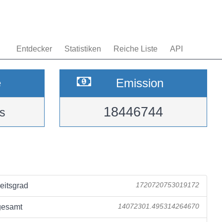
Entdecker
Statistiken
Reiche Liste
API
e
Emission
18446744
s
eitsgrad
1720720753019172
gesamt
14072301.495314264670