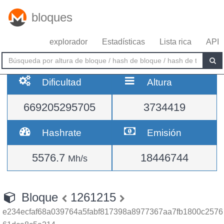
bloques
explorador
Estadísticas
Lista rica
API
Dificultad
Altura
669205295705
3734419
Hashrate
Emisión
5576.7
18446744
Mh/s
Bloque
1261215
e234ecfaf68a039764a5fabf817398a8977367aa7fb1800c2576