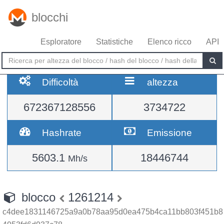
blocchi
Esploratore
Statistiche
Elenco ricco
API
Difficoltà
altezza
672367128556
3734722
Hashrate
Emissione
5603.1
18446744
Mh/s
blocco
1261214
c4dee1831146725a9a0b78aa95d0ea475b4ca11bb803f451b8