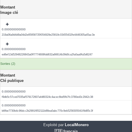
Montant
Image clé
0.000000000000
219a06a9d4d9a04d2e85958735f054929e25819c03455432fe4446305a45ac3e
0.000000000000
ed6ef13d52948226843a0ff7774608fdd632a66614b39d0ca2fa0aa9fa5d6247
Sorties (2)
Montant
Clé publique
0.000000000000
f9db5c57ced7035af579172607afd80324c4acec6bd5fb7fc3780ed3c2942c38
0.000000000000
b6fbe7730b4c96dcc2b2991f852111b88ea0abc770c9eb5258305041f9d85c3f
Exploité par
LocalMonero
🇫🇷 français