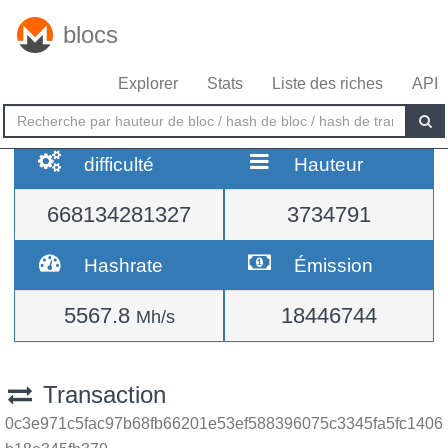
blocs
Explorer
Stats
Liste des riches
API
difficulté
Hauteur
668134281327
3734791
Hashrate
Émission
5567.8
18446744
Mh/s
Transaction
0c3e971c5fac97b68fb66201e53ef588396075c3345fa5fc1406