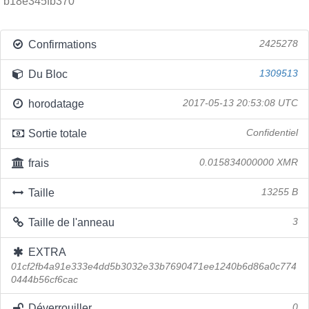
b18e345fb370
Confirmations
2425278
Du Bloc
1309513
horodatage
2017-05-13 20:53:08 UTC
Sortie totale
Confidentiel
frais
0.015834000000 XMR
Taille
13255 B
Taille de l'anneau
3
EXTRA
01cf2fb4a91e333e4dd5b3032e33b7690471ee1240b6d86a0c774
0444b56cf6cac
Déverrouiller
0