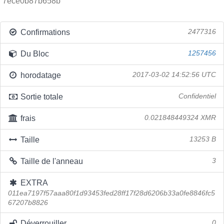
7ece0b87b658b
Confirmations
2477316
Du Bloc
1257456
horodatage
2017-03-02 14:52:56 UTC
Sortie totale
Confidentiel
frais
0.021848449324 XMR
Taille
13253 B
Taille de l'anneau
3
EXTRA
011ea7197f57aaa80f1d93453fed28ff17f28d6206b33a0fe8846fc5
67207b8826
Déverrouiller
0