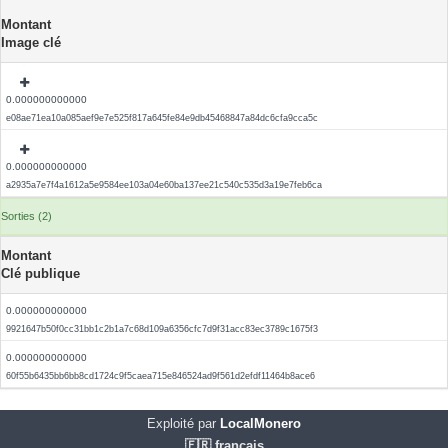
Montant
Image clé
0.000000000000
e08ae71ea10a085aef9e7e525f817a645fe84e9db45468847a84dc6cfa9cca5c
0.000000000000
a2935a7e7f4a1612a5e9584ee103a04e60ba137ee21c540c535d3a19e7feb6ca
Sorties (2)
Montant
Clé publique
0.000000000000
9921647b50f0cc31bb1c2b1a7c68d109a6356cfc7d9f31acc83ec3789c1675f3
0.000000000000
60f55b6435bb6bb8cd1724c9f5caea715e846524ad9f561d2efdf11464b8ace6
Exploité par
LocalMonero
🇫🇷 français