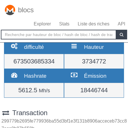
blocs
Explorer
Stats
Liste des riches
API
difficulté
Hauteur
673503685334
3734772
Hashrate
Émission
5612.5
18446744
Mh/s
Transaction
299779b2695fe779936ba55d3bf1e3f131b8906acceceb73cc8