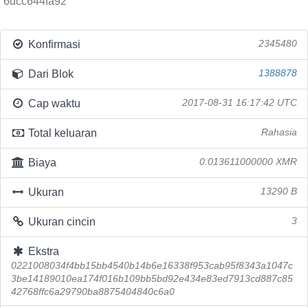
6dcc644fa92
Konfirmasi
2345480
Dari Blok
1388878
Cap waktu
2017-08-31 16:17:42 UTC
Total keluaran
Rahasia
Biaya
0.013611000000 XMR
Ukuran
13290 B
Ukuran cincin
3
Ekstra
0221008034f4bb15bb4540b14b6e16338f953cab95f8343a1047c
3be14189010ea174f016b109bb5bd92e434e83ed7913cd887c85
42768ffc6a29790ba8875404840c6a0