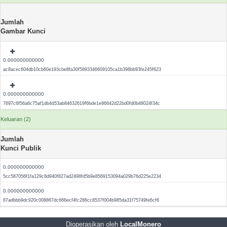
Jumlah
Gambar Kunci
0.000000000000
ac8acec604db10cb60e193cbe8fa30f5893346609105ca1b398bb93fe245f623
0.000000000000
7697c6f56a6c75af1db4d53ab84632619f6bde1e86642d22bd0fd0b48024f34c
Keluaran (2)
Jumlah
Kunci Publik
0.000000000000
5cc587056f1fa129c8d940f827ad2498fd5b9e8569153094a029b76d225e2234
0.000000000000
87adbbb9dc920c008867dc666ecf4fc286cc8537f004b985da31f75749fe6cf6
Dioperasikan oleh
LocalMonero