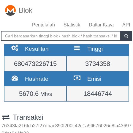
Blok
Penjelajah
Statistik
Daftar Kaya
API
Kesulitan
Tinggi
680473226715
3734358
Hashrate
Emisi
5670.6
18446744
Mh/s
Transaksi
76343fa216fcb27f27dbac890f200c42c1a9ff676026e8fa43697