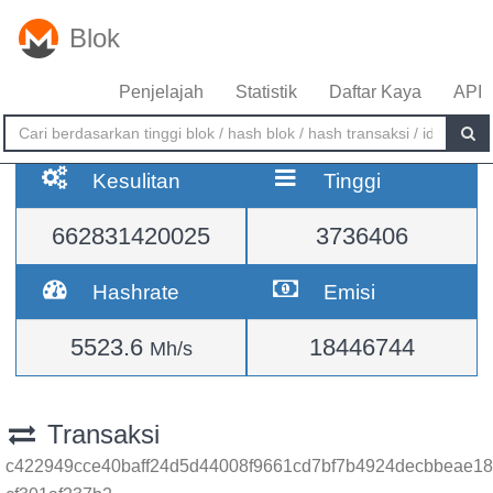
Blok
Penjelajah
Statistik
Daftar Kaya
API
Kesulitan
Tinggi
662831420025
3736406
Hashrate
Emisi
5523.6
18446744
Mh/s
Transaksi
c422949cce40baff24d5d44008f9661cd7bf7b4924decbbeae18