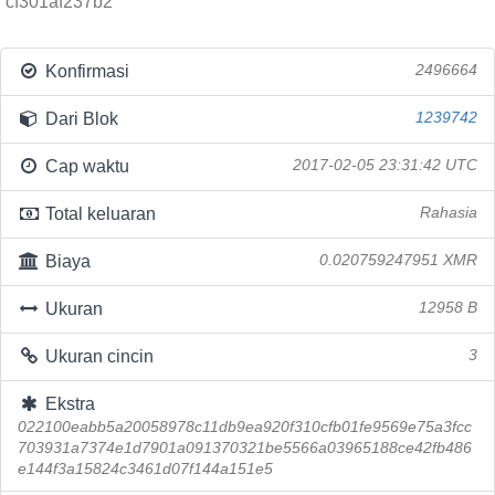
cf301af237b2
Konfirmasi
2496664
Dari Blok
1239742
Cap waktu
2017-02-05 23:31:42 UTC
Total keluaran
Rahasia
Biaya
0.020759247951 XMR
Ukuran
12958 B
Ukuran cincin
3
Ekstra
022100eabb5a20058978c11db9ea920f310cfb01fe9569e75a3fcc
703931a7374e1d7901a091370321be5566a03965188ce42fb486
e144f3a15824c3461d07f144a151e5