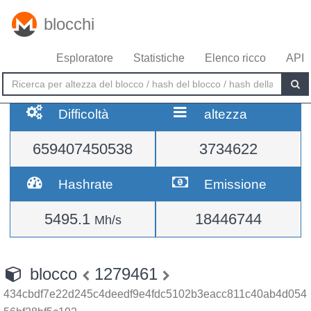
blocchi
Esploratore
Statistiche
Elenco ricco
API
Difficoltà
altezza
659407450538
3734622
Hashrate
Emissione
5495.1
18446744
Mh/s
blocco
1279461
434cbdf7e22d245c4deedf9e4fdc5102b3eacc811c40ab4d054