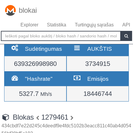
blokai
Explorer
Statistika
Turtingųjų sąrašas
API
Sudėtingumas
AUKŠTIS
639326998980
3734915
"Hashrate"
Emisijos
5327.7
18446744
Mh/s
Blokas
1279461
434cbdf7e22d245c4deedf9e4fdc5102b3eacc811c40ab4d054