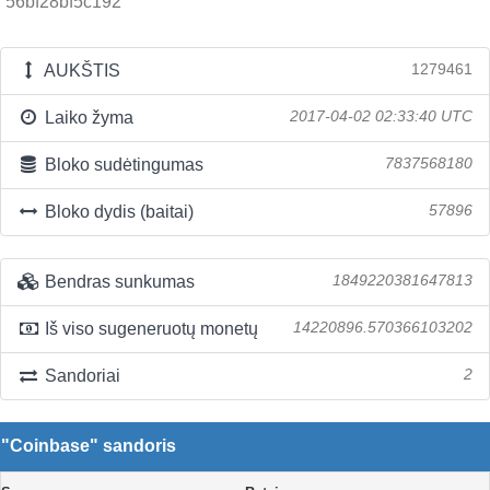
56bf28bf5c192
AUKŠTIS
1279461
Laiko žyma
2017-04-02 02:33:40 UTC
Bloko sudėtingumas
7837568180
Bloko dydis (baitai)
57896
Bendras sunkumas
1849220381647813
Iš viso sugeneruotų monetų
14220896.570366103202
Sandoriai
2
"Coinbase" sandoris