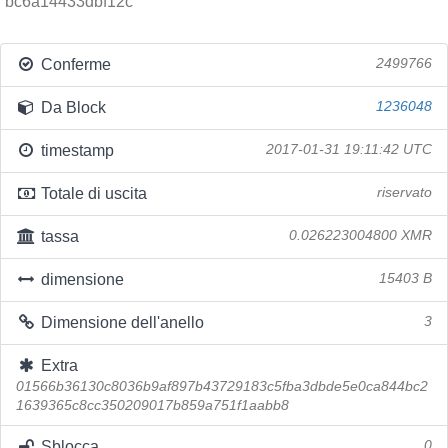
bc6a14433dbf12c
Conferme
2499766
Da Block
1236048
timestamp
2017-01-31 19:11:42 UTC
Totale di uscita
riservato
tassa
0.026223004800 XMR
dimensione
15403 B
Dimensione dell'anello
3
Extra
01566b36130c8036b9af897b43729183c5fba3dbde5e0ca844bc2
1639365c8cc350209017b859a751f1aabb8
Sblocca
0