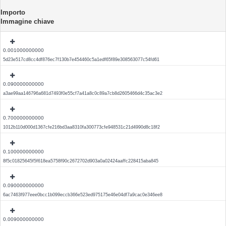
Importo
Immagine chiave
0.001000000000
5d23e517cd8cc4df876ec7f130b7e454460c5a1edf65f89e308563077c54fd61
0.090000000000
a3ae99aa146796a681d7493f0e55cf7a41a8c0c89a7cb8d2605466d4c35ac3e2
0.700000000000
1012b110d000d1367cfe216bd3aa8310fa300773cfe948531c21d4990d8c18f2
0.100000000000
8f5c01825645f5f618ea5758f90c2672702d903a0a02424aaffc228415aba845
0.090000000000
6ac7463f977eee0bcc1b099eccb366e523ed975175e46e04df7a9cac0e346ee8
0.009000000000