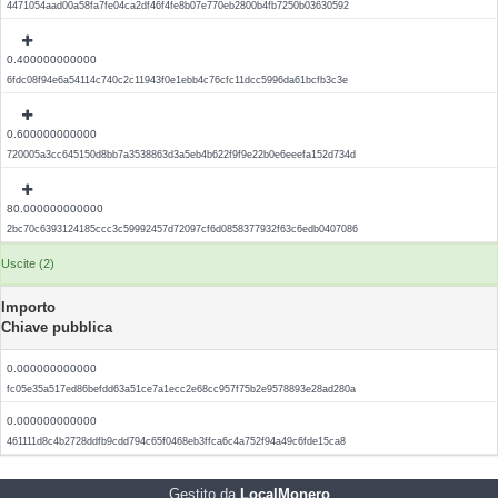
4471054aad00a58fa7fe04ca2df46f4fe8b07e770eb2800b4fb7250b03630592
0.400000000000
6fdc08f94e6a54114c740c2c11943f0e1ebb4c76cfc11dcc5996da61bcfb3c3e
0.600000000000
720005a3cc645150d8bb7a3538863d3a5eb4b622f9f9e22b0e6eeefa152d734d
80.000000000000
2bc70c6393124185ccc3c59992457d72097cf6d0858377932f63c6edb0407086
Uscite (2)
Importo
Chiave pubblica
0.000000000000
fc05e35a517ed86befdd63a51ce7a1ecc2e68cc957f75b2e9578893e28ad280a
0.000000000000
461111d8c4b2728ddfb9cdd794c65f0468eb3ffca6c4a752f94a49c6fde15ca8
Gestito da
LocalMonero