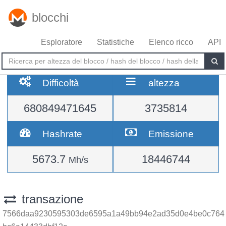
blocchi
Esploratore
Statistiche
Elenco ricco
API
Difficoltà
altezza
680849471645
3735814
Hashrate
Emissione
5673.7
18446744
Mh/s
transazione
7566daa9230595303de6595a1a49bb94e2ad35d0e4be0c764