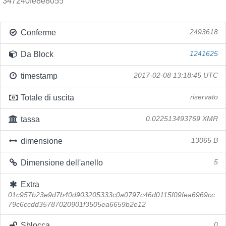
347240fe8e8055
Conferme
2493618
Da Block
1241625
timestamp
2017-02-08 13:18:45 UTC
Totale di uscita
riservato
tassa
0.022513493769 XMR
dimensione
13065 B
Dimensione dell'anello
5
Extra
01c957b23e9d7b40d903205333c0a0797c46d0115f09fea6969cc
79c6ccdd35787020901f3505ea6659b2e12
Sblocca
0