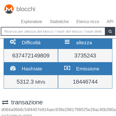
blocchi
Esploratore
Statistiche
Elenco ricco
API
Difficoltà
altezza
637472149809
3735243
Hashrate
Emissione
5312.3
18446744
Mh/s
transazione
d064a06b8c54f4407e914aec939e2981798025e28ac40b390a