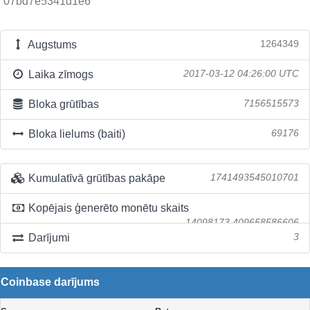
07bd7e5341d1e6
Augstums
1264349
Laika zīmogs
2017-03-12 04:26:00 UTC
Bloka grūtības
7156515573
Bloka lielums (baiti)
69176
Kumulatīvā grūtības pakāpe
1741493545010701
Kopējais ģenerēto monētu skaits
14098173.409658586606
Darījumi
3
Coinbase darījums