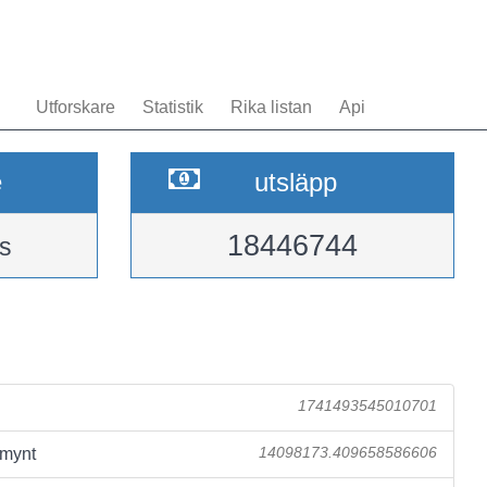
Utforskare
Statistik
Rika listan
Api
e
utsläpp
18446744
s
1741493545010701
 mynt
14098173.409658586606