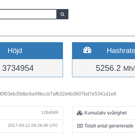
Höjd
Hashrat
3734954
5256.2
Mh/
0f03eb30dbc6a49bccb7af632d4b3607bd7e5341d1e6
1264349
Kumulativ svårighet
2017-03-12 04:26:00 UTC
Totalt antal genererade