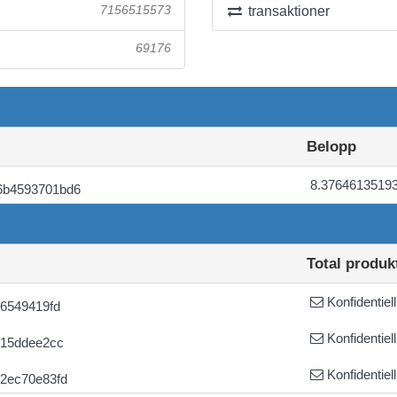
7156515573
transaktioner
69176
Belopp
8.3764613519
6b4593701bd6
Total produk
Konfidentiell
b6549419fd
Konfidentiell
415ddee2cc
Konfidentiell
2ec70e83fd