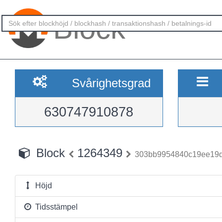
Block
Svårighetsgrad
630747910878
Block
1264349
303bb9954840c19ee19d
Höjd
Tidsstämpel