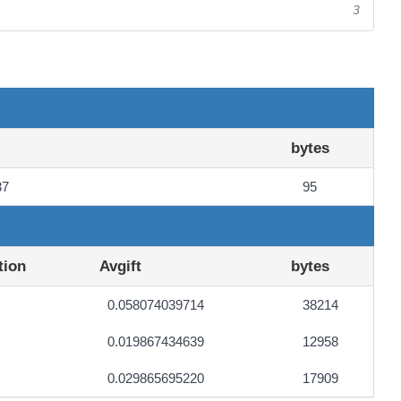
3
bytes
37
95
tion
Avgift
bytes
0.058074039714
38214
0.019867434639
12958
0.029865695220
17909