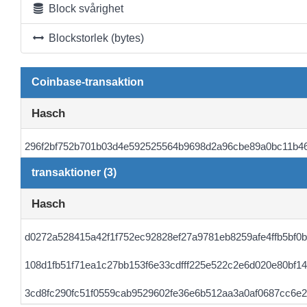
Block svårighet
Blockstorlek (bytes)
Coinbase-transaktion
Hasch
296f2bf752b701b03d4e592525564b9698d2a96cbe89a0bc11b4
transaktioner (3)
Hasch
d0272a528415a42f1f752ec92828ef27a9781eb8259afe4ffb5bf0
108d1fb51f71ea1c27bb153f6e33cdfff225e522c2e6d020e80bf1
3cd8fc290fc51f0559cab9529602fe36e6b512aa3a0af0687cc6e2