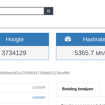
Hoogte
Hashrat
3734129
5365.7
Mh/
6bbfae0d2a378396547288db5213feaf9fd
2165549
Betaling bewijzen
1568580