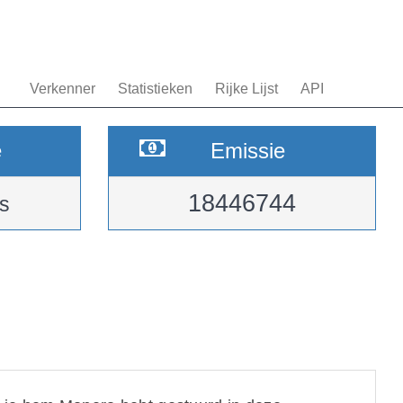
Verkenner
Statistieken
Rijke Lijst
API
e
Emissie
18446744
s