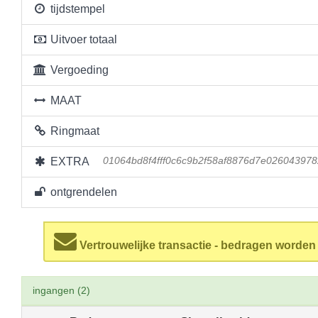
tijdstempel
Uitvoer totaal
Vergoeding
MAAT
Ringmaat
EXTRA
01064bd8f4fff0c6c9b2f58af8876d7e02604397
ontgrendelen
Vertrouwelijke transactie - bedragen worde
ingangen (2)