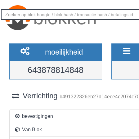
blokken
moeilijkheid
643878814848
Verrichting
b491322326eb27d14ece4c2074c70
bevestigingen
Van Blok