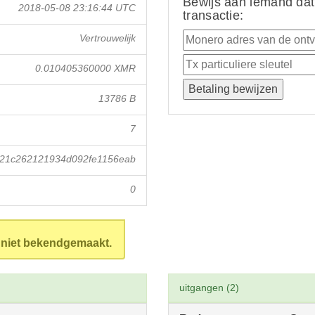
Bewijs aan iemand dat
2018-05-08 23:16:44 UTC
transactie:
Vertrouwelijk
0.010405360000 XMR
13786 B
7
821c262121934d092fe1156eab
0
n niet bekendgemaakt.
uitgangen (2)