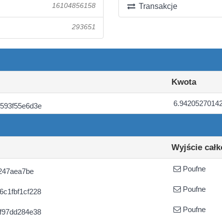
16104856158
Transakcje
293651
Kwota
6.9420527014
593f55e6d3e
Wyjście całk
Poufne
7247aea7be
Poufne
c1fbf1cf228
Poufne
f97dd284e38