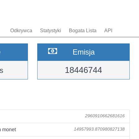
Odkrywca
Statystyki
Bogata Lista
API
e
Emisja
18446744
s
2960910662681616
 monet
14957993.870980827138