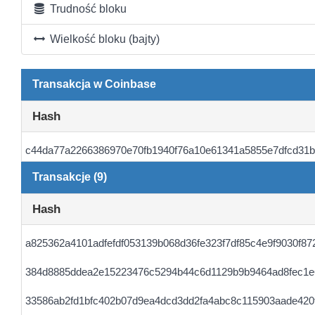
Trudność bloku
Wielkość bloku (bajty)
Transakcja w Coinbase
Hash
c44da77a2266386970e70fb1940f76a10e61341a5855e7dfcd31b
Transakcje (9)
Hash
a825362a4101adfefdf053139b068d36fe323f7df85c4e9f9030f8
384d8885ddea2e15223476c5294b44c6d1129b9b9464ad8fec1e6
33586ab2fd1bfc402b07d9ea4dcd3dd2fa4abc8c115903aade420