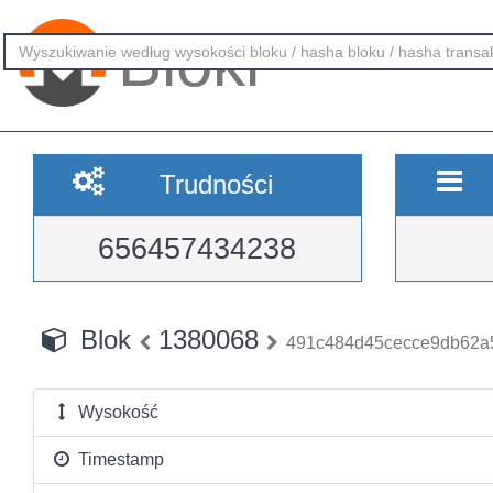
Bloki
Trudności
656457434238
Blok
1380068
491c484d45cecce9db62a5
Wysokość
Timestamp