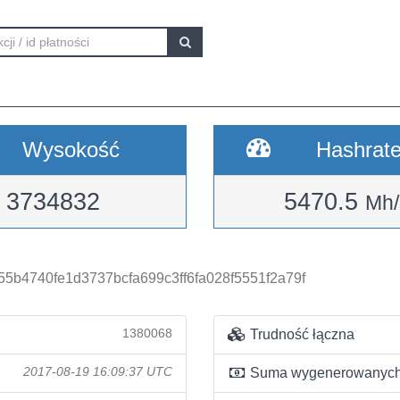
Wysokość
Hashrat
3734832
5470.5
Mh/
5b4740fe1d3737bcfa699c3ff6fa028f5551f2a79f
1380068
Trudność łączna
2017-08-19 16:09:37 UTC
Suma wygenerowanych