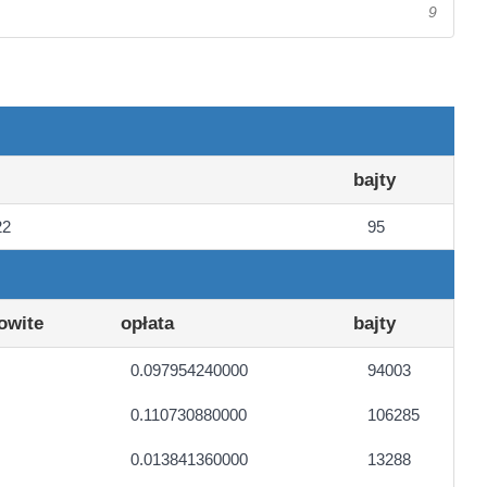
9
bajty
22
95
owite
opłata
bajty
0.097954240000
94003
0.110730880000
106285
0.013841360000
13288