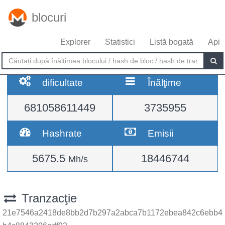
blocuri
Explorer
Statistici
Listă bogată
Api
dificultate
Înălţime
681058611449
3735955
Hashrate
Emisii
5675.5
18446744
Mh/s
Tranzacţie
21e7546a2418de8bb2d7b297a2abca7b1172ebea842c6ebb4