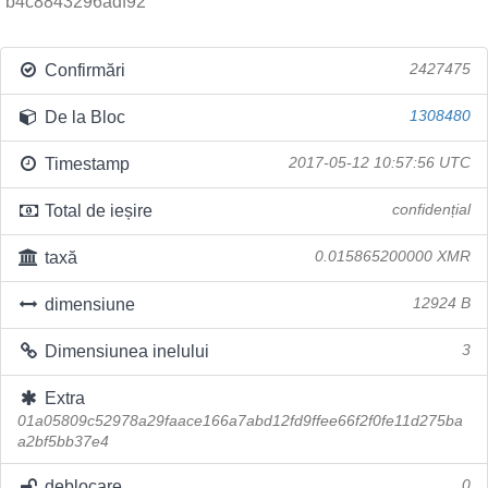
b4c8843296adf92
Confirmări
2427475
De la Bloc
1308480
Timestamp
2017-05-12 10:57:56 UTC
Total de ieșire
confidențial
taxă
0.015865200000 XMR
dimensiune
12924 B
Dimensiunea inelului
3
Extra
01a05809c52978a29faace166a7abd12fd9ffee66f2f0fe11d275ba
a2bf5bb37e4
deblocare
0