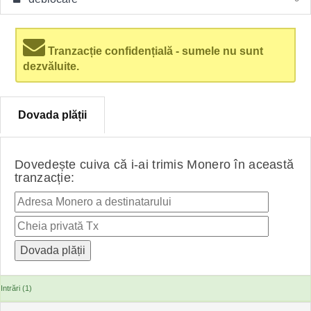
Tranzacție confidențială - sumele nu sunt
dezvăluite.
Dovada plății
Dovedește cuiva că i-ai trimis Monero în această
tranzacție:
Intrări (1)