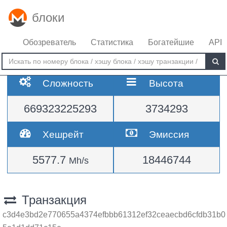
блоки
Обозреватель
Статистика
Богатейшие
API
Сложность
Высота
669323225293
3734293
Хешрейт
Эмиссия
5577.7
18446744
Mh/s
Транзакция
c3d4e3bd2e770655a4374efbbb61312ef32ceaecbd6cfdb31b0