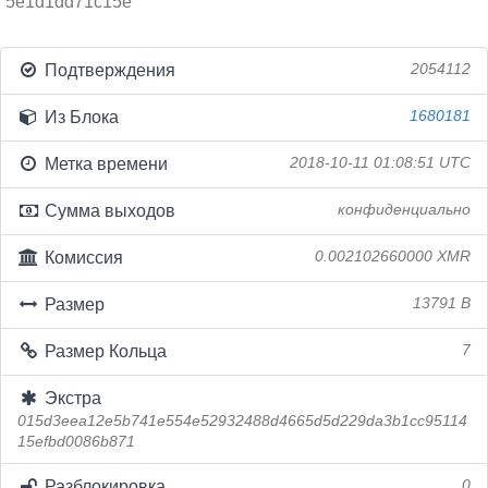
5e1d1dd71c15e
Подтверждения
2054112
Из Блока
1680181
Метка времени
2018-10-11 01:08:51 UTC
Сумма выходов
конфиденциально
Комиссия
0.002102660000 XMR
Размер
13791 B
Размер Кольца
7
Экстра
015d3eea12e5b741e554e52932488d4665d5d229da3b1cc95114
15efbd0086b871
Разблокировка
0