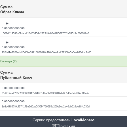
Сумма
Образ Ключа
0.000000000000
c502d419593a6fdaddf13453454a232349a95e82f567757fa3ff512c500689a0
0.000000000000
1204d1e2028edd15d6be39910657626bf70e5aa4cdf21369e5a5ea983ddc2c05
Выходы (2)
Сумма
Публичный Ключ
0.000000000000
01d4124a2785f7338060917e84bf7bf4a6b309081f9de0c148e5ebb37c7f6e9c
0.000000000000
1e8d67897f9cf374179a2d0ae5f55f4796595e260b9ea2a46ab519de88fc536d
Сервис предоставлен
LocalMonero
🇷🇺 русский