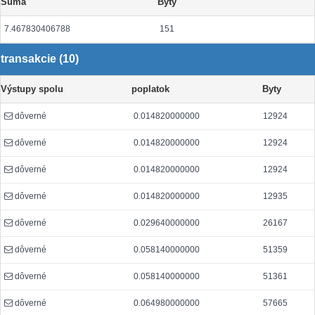
Suma
Byty
7.467830406788
151
transakcie (10)
Výstupy spolu
poplatok
Byty
dôverné
0.014820000000
12924
dôverné
0.014820000000
12924
dôverné
0.014820000000
12924
dôverné
0.014820000000
12935
dôverné
0.029640000000
26167
dôverné
0.058140000000
51359
dôverné
0.058140000000
51361
dôverné
0.064980000000
57665