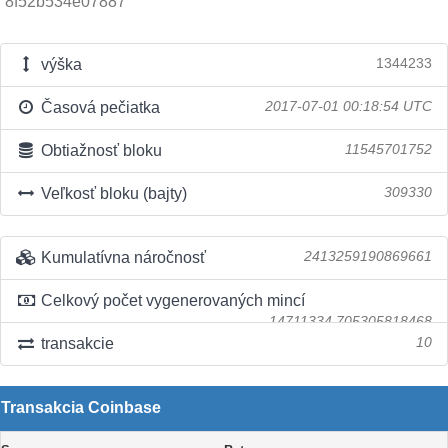
8f52b534e07887
výška
1344233
Časová pečiatka
2017-07-01 00:18:54 UTC
Obtiažnosť bloku
11545701752
Veľkosť bloku (bajty)
309330
Kumulatívna náročnosť
2413259190869661
Celkový počet vygenerovaných mincí
14711334.705305818468
transakcie
10
Transakcia Coinbase