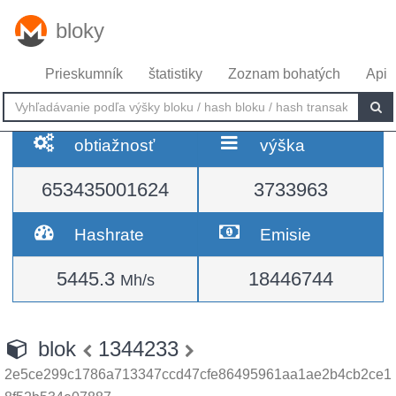
bloky
Prieskumník
štatistiky
Zoznam bohatých
Api
obtiažnosť
výška
653435001624
3733963
Hashrate
Emisie
5445.3
18446744
Mh/s
blok
1344233
2e5ce299c1786a713347ccd47cfe86495961aa1ae2b4cb2ce1