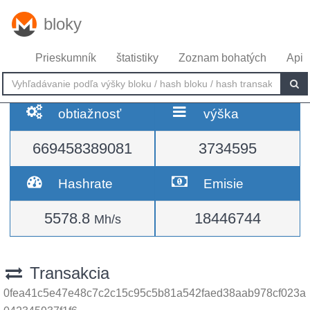
bloky
Prieskumník
štatistiky
Zoznam bohatých
Api
obtiažnosť
výška
669458389081
3734595
Hashrate
Emisie
5578.8
18446744
Mh/s
Transakcia
0fea41c5e47e48c7c2c15c95c5b81a542faed38aab978cf023a