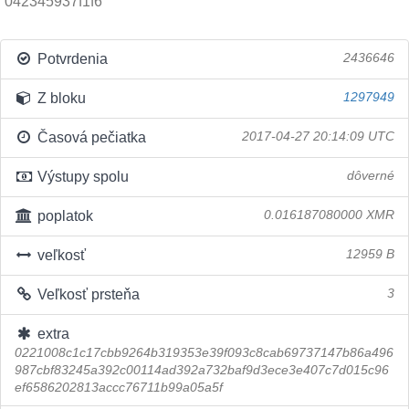
042345937f1f6
Potvrdenia
2436646
Z bloku
1297949
Časová pečiatka
2017-04-27 20:14:09 UTC
Výstupy spolu
dôverné
poplatok
0.016187080000 XMR
veľkosť
12959 B
Veľkosť prsteňa
3
extra
0221008c1c17cbb9264b319353e39f093c8cab69737147b86a496
987cbf83245a392c00114ad392a732baf9d3ece3e407c7d015c96
ef6586202813accc76711b99a05a5f