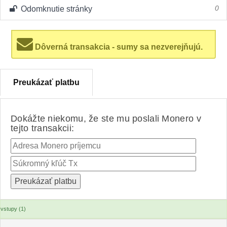
Odomknutie stránky
0
Dôverná transakcia - sumy sa nezverejňujú.
Preukázať platbu
Dokážte niekomu, že ste mu poslali Monero v
tejto transakcii:
vstupy (1)