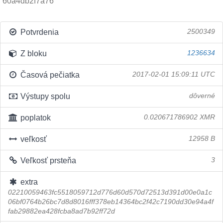
60a4db2f7a76
Potvrdenia
2500349
Z bloku
1236634
Časová pečiatka
2017-02-01 15:09:11 UTC
Výstupy spolu
dôverné
poplatok
0.020671786902 XMR
veľkosť
12958 B
Veľkosť prsteňa
3
extra
02210059463fc5518059712d776d60d570d72513d391d00e0a1c
06bf0764b26bc7d8d8016fff378eb14364bc2f42c7190dd30e94a4f
fab29882ea428fcba8ad7b92ff72d