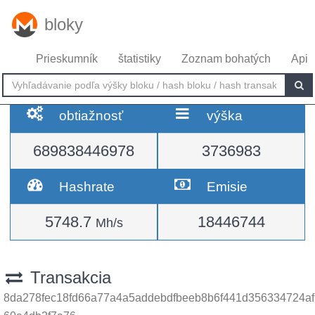
bloky
Prieskumník
štatistiky
Zoznam bohatých
Api
obtiažnosť
výška
689838446978
3736983
Hashrate
Emisie
5748.7
18446744
Mh/s
Transakcia
8da278fec18fd66a77a4a5addebdfbeeb8b6f441d356334724af