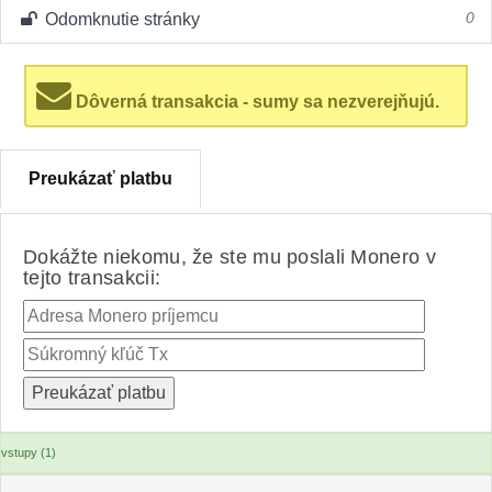
Odomknutie stránky
0
Dôverná transakcia - sumy sa nezverejňujú.
Preukázať platbu
Dokážte niekomu, že ste mu poslali Monero v
tejto transakcii:
vstupy (1)