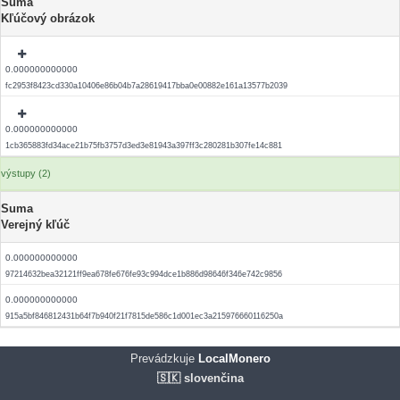
Suma
Kľúčový obrázok
0.000000000000
fc2953f8423cd330a10406e86b04b7a28619417bba0e00882e161a13577b2039
0.000000000000
1cb365883fd34ace21b75fb3757d3ed3e81943a397ff3c280281b307fe14c881
výstupy (2)
Suma
Verejný kľúč
0.000000000000
97214632bea32121ff9ea678fe676fe93c994dce1b886d98646f346e742c9856
0.000000000000
915a5bf846812431b64f7b940f21f7815de586c1d001ec3a215976660116250a
Prevádzkuje
LocalMonero
🇸🇰 slovenčina