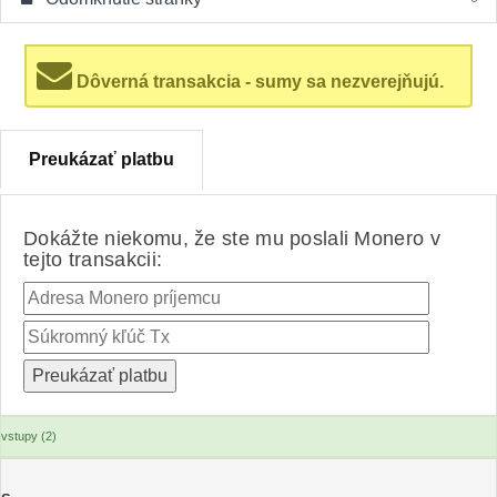
Dôverná transakcia - sumy sa nezverejňujú.
Preukázať platbu
Dokážte niekomu, že ste mu poslali Monero v
tejto transakcii:
vstupy (2)