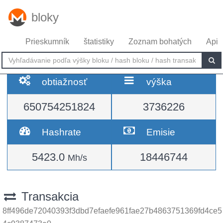
bloky
Prieskumník
štatistiky
Zoznam bohatých
Api
obtiažnosť
výška
650754251824
3736226
Hashrate
Emisie
5423.0
18446744
Mh/s
Transakcia
8ff496de72040393f3dbd7efaefe961fae27b4863751369fd4ce5