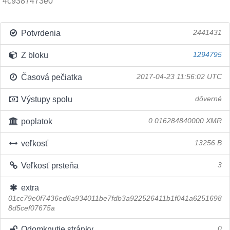
4c9387473e0
Potvrdenia
2441431
Z bloku
1294795
Časová pečiatka
2017-04-23 11:56:02 UTC
Výstupy spolu
dôverné
poplatok
0.016284840000 XMR
veľkosť
13256 B
Veľkosť prsteňa
3
extra
01cc79e0f7436ed6a934011be7fdb3a922526411b1f041a6251698
8d5cef07675a
Odomknutie stránky
0