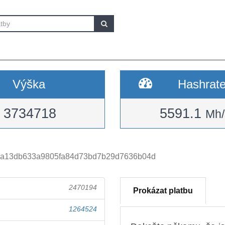
Výška
Hashrat
3734718
5591.1
Mh/
a13db633a9805fa84d73bd7b29d7636b04d
2470194
Prokázat platbu
1264524