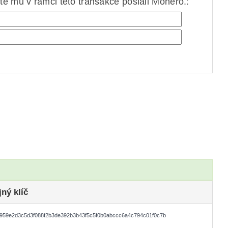
e mu v rámci této transakce poslali Monero.:
jný klíč
959e2d3c5d3f088f2b3de392b3b43f5c5f0b0abccc6a4c794c01f0c7b