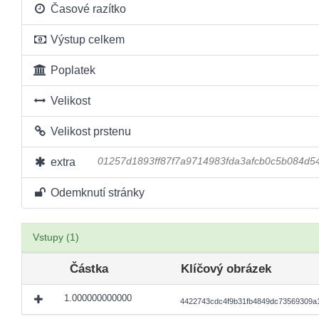
Časové razítko
Výstup celkem
Poplatek
Velikost
Velikost prstenu
extra
01257d1893ff87f7a9714983fda3afcb0c5b084d
Odemknutí stránky
Vstupy (1)
Částka
Klíčový obrázek
1.000000000000
4422743cdc4f9b31fb4849dc73569309a