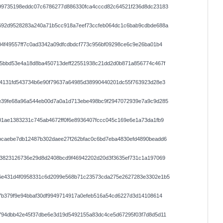
99735198eddc07c6786277d886330fca4cccd82c64521f236d8dc23183
692d9528283a240a71b5cc918a7eef73ccfeb064dc1c6bab9cdbde688a
4f49557ff7c0ad3342a09dfcdbdcf773c956bf09298ce6c9e26ba01b4
d5bbd53e4a18d8ba450713deff22551938c21dd2d0b871a856774c467f
f4131fd543734b6e90f79637a64985d38990440201dc55f763923d28e3
e39fe68a96a544eb00d7a0a1d713ebe498bc9f2947072939e7a9c9d285
1ae1383231c745ab4672ff0f6e8936407fccc045c169e6e1a73da1fb9
bcaebe7db12487b302daee27f262bfac0c6bd7eba4830efd4890beadd6
13823126736e29d8d2408bcd9f46942202d20d3f3635ef731c1a197069
6e431d4f0958331c6d2099e568b71c23573cda275e2627283e3302e1b5
7b379f9e94bbaf30df9949714917a0efeb516a54cd6227d3d14108614
794dbb42e45f37dbe6e3d19d5492155a83dc4ce5d67295f03f7d8d5d11