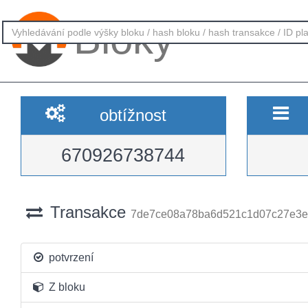
Bloky
obtížnost
670926738744
Transakce
7de7ce08a78ba6d521c1d07c27e3e
potvrzení
Z bloku