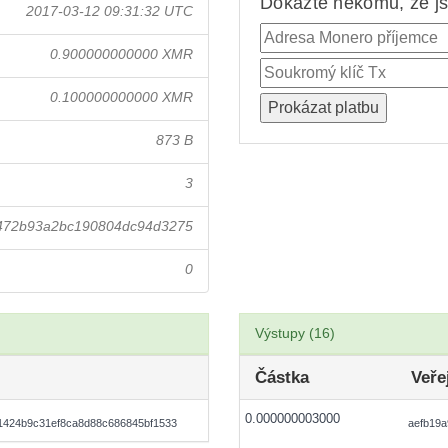
Dokažte někomu, že jst
2017-03-12 09:31:32 UTC
0.900000000000 XMR
0.100000000000 XMR
873 B
3
5472b93a2bc190804dc94d3275
0
Výstupy (16)
Částka
Veře
0.000000003000
1424b9c31ef8ca8d88c686845bf1533
aefb19a