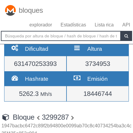
bloques
explorador
Estadísticas
Lista rica
API
Dificultad
Altura
631470253393
3734953
Hashrate
Emisión
5262.3
18446744
Mh/s
Bloque
3299287
1947bacbc6472c89f2b94800e0099ab70c8c40734254ba3c4c