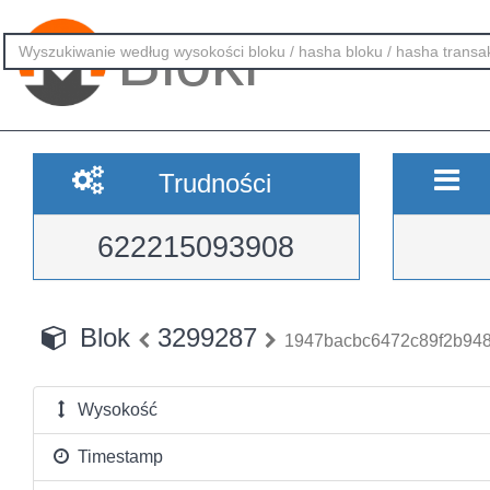
Bloki
Trudności
622215093908
Blok
3299287
1947bacbc6472c89f2b94
Wysokość
Timestamp