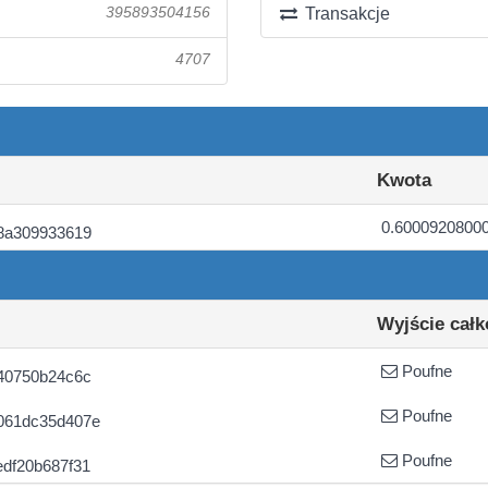
395893504156
Transakcje
4707
Kwota
0.6000920800
8a309933619
Wyjście całk
Poufne
40750b24c6c
Poufne
061dc35d407e
Poufne
df20b687f31