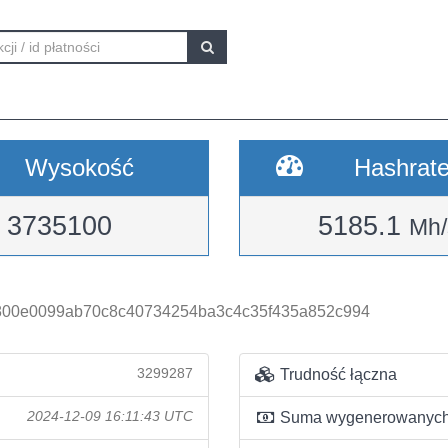
Wysokość
Hashrat
3735100
5185.1
Mh/
800e0099ab70c8c40734254ba3c4c35f435a852c994
3299287
Trudność łączna
2024-12-09 16:11:43 UTC
Suma wygenerowanych