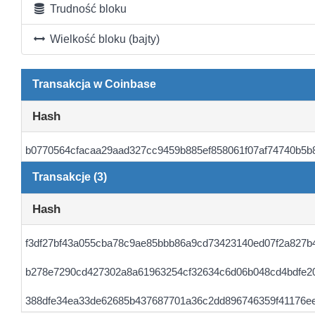
Trudność bloku
Wielkość bloku (bajty)
Transakcja w Coinbase
Hash
b0770564cfacaa29aad327cc9459b885ef858061f07af74740b5b
Transakcje (3)
Hash
f3df27bf43a055cba78c9ae85bbb86a9cd73423140ed07f2a827b
b278e7290cd427302a8a61963254cf32634c6d06b048cd4bdfe2
388dfe34ea33de62685b437687701a36c2dd896746359f41176ee