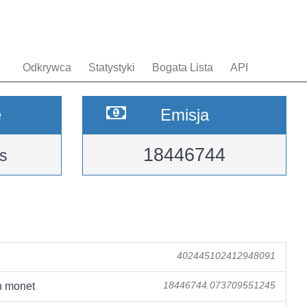
Odkrywca
Statystyki
Bogata Lista
API
e
Emisja
18446744
s
402445102412948091
 monet
18446744.073709551245