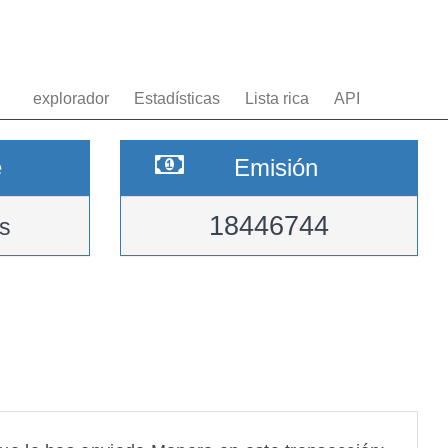
explorador
Estadísticas
Lista rica
API
e
Emisión
18446744
s