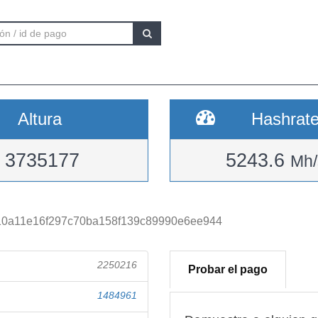
Altura
Hashrat
3735177
5243.6
Mh/
10a11e16f297c70ba158f139c89990e6ee944
2250216
Probar el pago
1484961