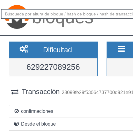
bloques
Dificultad
629227089256
Transacción
28099fe29f53064737700d921e9
confirmaciones
Desde el bloque