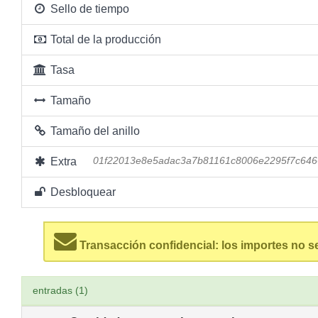
Sello de tiempo
Total de la producción
Tasa
Tamaño
Tamaño del anillo
Extra
01f22013e8e5adac3a7b81161c8006e2295f7c646
Desbloquear
Transacción confidencial: los importes no s
entradas (1)