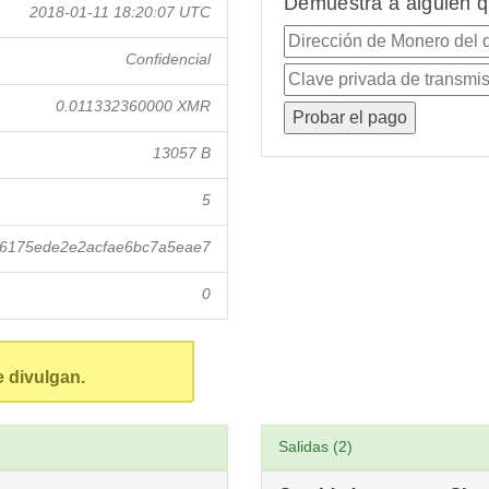
Demuestra a alguien q
2018-01-11 18:20:07 UTC
Confidencial
0.011332360000 XMR
13057 B
5
6175ede2e2acfae6bc7a5eae7
0
e divulgan.
Salidas (2)