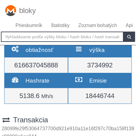
bloky
Prieskumník
štatistiky
Zoznam bohatých
Api
obtiažnosť
výška
616637045888
3734992
Hashrate
Emisie
5138.6
18446744
Mh/s
Transakcia
28099fe29f53064737700d921e910a11e16f297c70ba158f139