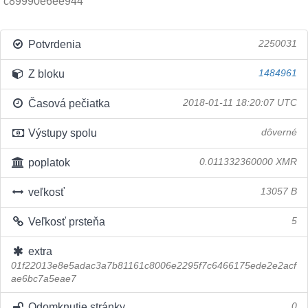
c89990e6ee944
Potvrdenia
2250031
Z bloku
1484961
Časová pečiatka
2018-01-11 18:20:07 UTC
Výstupy spolu
dôverné
poplatok
0.011332360000 XMR
veľkosť
13057 B
Veľkosť prsteňa
5
extra
01f22013e8e5adac3a7b81161c8006e2295f7c6466175ede2e2acf
ae6bc7a5eae7
Odomknutie stránky
0