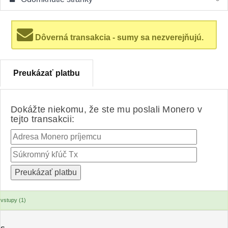
Dôverná transakcia - sumy sa nezverejňujú.
Preukázať platbu
Dokážte niekomu, že ste mu poslali Monero v
tejto transakcii:
vstupy (1)