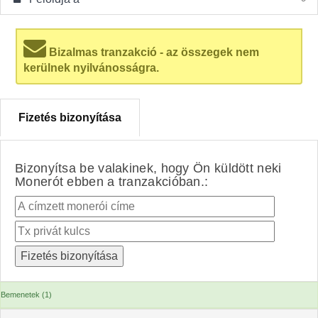
Bizalmas tranzakció - az összegek nem
kerülnek nyilvánosságra.
Fizetés bizonyítása
Bizonyítsa be valakinek, hogy Ön küldött neki
Monerót ebben a tranzakcióban.:
Bemenetek (1)