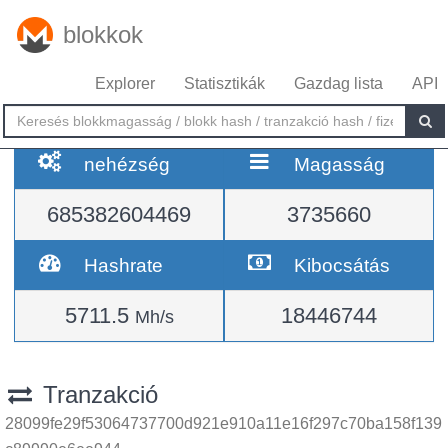
blokkok
Explorer
Statisztikák
Gazdag lista
API
nehézség
Magasság
685382604469
3735660
Hashrate
Kibocsátás
5711.5
18446744
Mh/s
Tranzakció
28099fe29f53064737700d921e910a11e16f297c70ba158f139