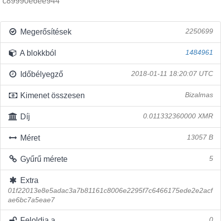
c89990e6ee944
Megerősítések
2250699
A blokkból
1484961
Időbélyegző
2018-01-11 18:20:07 UTC
Kimenet összesen
Bizalmas
Díj
0.011332360000 XMR
Méret
13057 B
Gyűrű mérete
5
Extra
01f22013e8e5adac3a7b81161c8006e2295f7c6466175ede2e2acf
ae6bc7a5eae7
Feloldja a
0