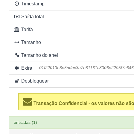
Timestamp
Saída total
Tarifa
Tamanho
Tamanho do anel
Extra
01f22013e8e5adac3a7b81161c8006e2295f7c646
Desbloquear
Transação Confidencial - os valores não são
entradas (1)