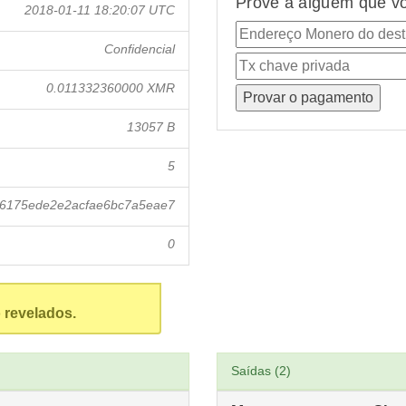
Prove a alguém que vo
2018-01-11 18:20:07 UTC
Confidencial
0.011332360000 XMR
13057 B
5
6175ede2e2acfae6bc7a5eae7
0
 revelados.
Saídas (2)