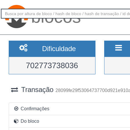
blocos
Dificuldade
702773738036
Transação
28099fe29f53064737700d921e910
Confirmações
Do bloco