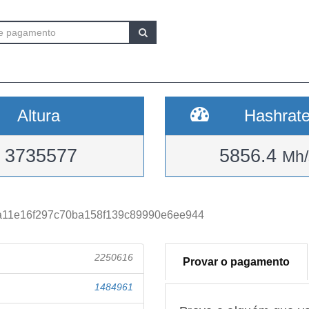
Altura
Hashrat
3735577
5856.4
Mh/
a11e16f297c70ba158f139c89990e6ee944
2250616
Provar o pagamento
1484961