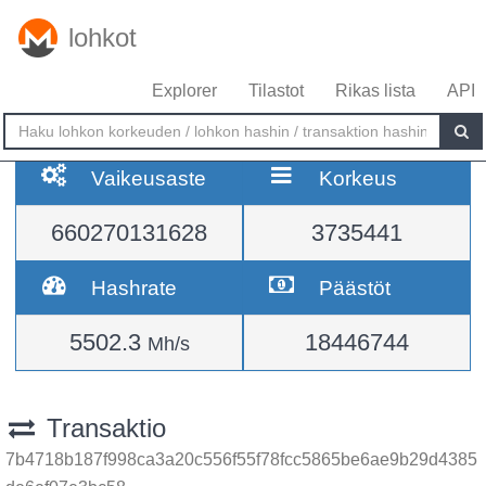
lohkot
Explorer
Tilastot
Rikas lista
API
Vaikeusaste
Korkeus
660270131628
3735441
Hashrate
Päästöt
5502.3
18446744
Mh/s
Transaktio
7b4718b187f998ca3a20c556f55f78fcc5865be6ae9b29d4385