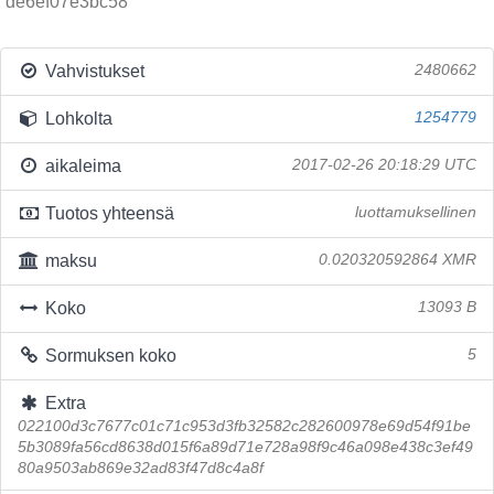
de6ef07e3bc58
Vahvistukset
2480662
Lohkolta
1254779
aikaleima
2017-02-26 20:18:29 UTC
Tuotos yhteensä
luottamuksellinen
maksu
0.020320592864 XMR
Koko
13093 B
Sormuksen koko
5
Extra
022100d3c7677c01c71c953d3fb32582c282600978e69d54f91be
5b3089fa56cd8638d015f6a89d71e728a98f9c46a098e438c3ef49
80a9503ab869e32ad83f47d8c4a8f