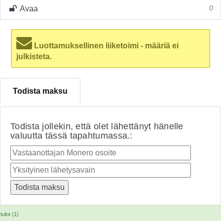
Avaa
0
Luottamuksellinen liiketoimi - määriä ei
julkisteta.
Todista maksu
Todista jollekin, että olet lähettänyt hänelle
valuutta tässä tapahtumassa.:
tulot (1)