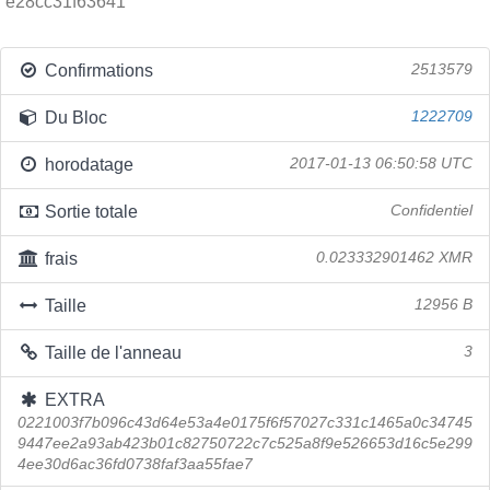
e28cc31f63641
Confirmations
2513579
Du Bloc
1222709
horodatage
2017-01-13 06:50:58 UTC
Sortie totale
Confidentiel
frais
0.023332901462 XMR
Taille
12956 B
Taille de l'anneau
3
EXTRA
0221003f7b096c43d64e53a4e0175f6f57027c331c1465a0c34745
9447ee2a93ab423b01c82750722c7c525a8f9e526653d16c5e299
4ee30d6ac36fd0738faf3aa55fae7