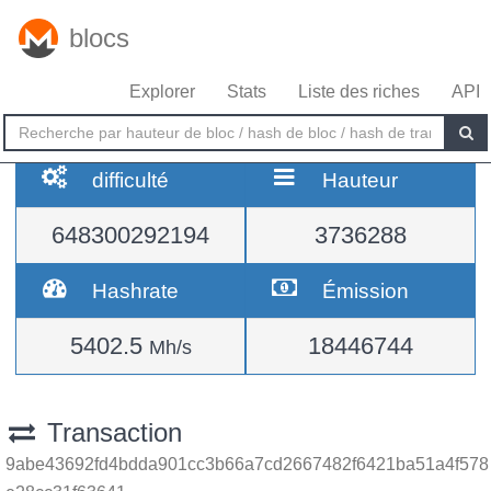
blocs
Explorer
Stats
Liste des riches
API
difficulté
Hauteur
648300292194
3736288
Hashrate
Émission
5402.5
18446744
Mh/s
Transaction
9abe43692fd4bdda901cc3b66a7cd2667482f6421ba51a4f578