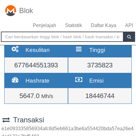
Blok
Penjelajah
Statistik
Daftar Kaya
API
Kesulitan
Tinggi
677644551393
3735823
Hashrate
Emisi
5647.0
18446744
Mh/s
Transaksi
e1e093335856934afc8d5eb661a3be6a554420bda57ea26e4