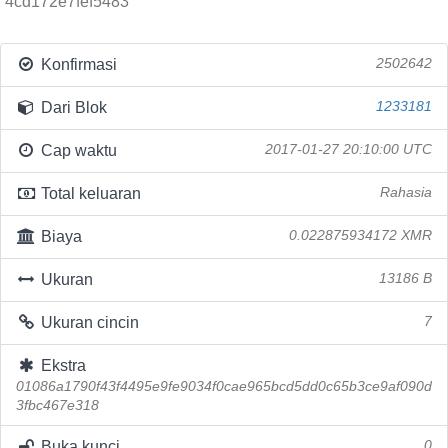
4cd172e7fef5483
Konfirmasi
2502642
Dari Blok
1233181
Cap waktu
2017-01-27 20:10:00 UTC
Total keluaran
Rahasia
Biaya
0.022875934172 XMR
Ukuran
13186 B
Ukuran cincin
7
Ekstra
01086a1790f43f4495e9fe9034f0cae965bcd5dd0c65b3ce9af090d
3fbc467e318
Buka kunci
0