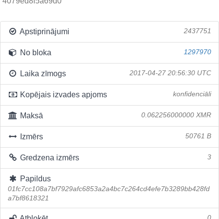
4079ed8f5a69d0
Apstiprinājumi
2437751
No bloka
1297970
Laika zīmogs
2017-04-27 20:56:30 UTC
Kopējais izvades apjoms
konfidenciāli
Maksā
0.062256000000 XMR
Izmērs
50761 B
Gredzena izmērs
3
Papildus
01fc7cc108a7bf7929afc6853a2a4bc7c264cd4efe7b3289bb428fd
a7bf8618321
Atbloķēt
0