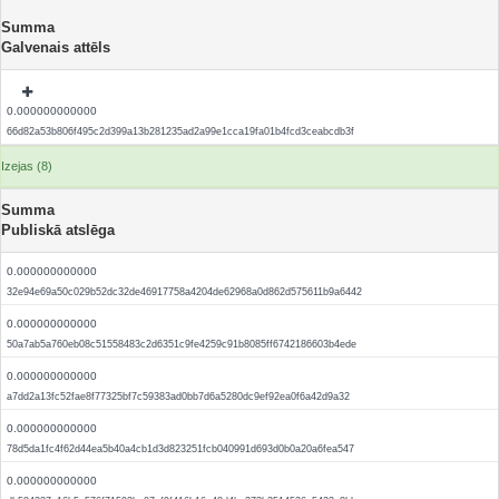
Summa
Galvenais attēls
0.000000000000
66d82a53b806f495c2d399a13b281235ad2a99e1cca19fa01b4fcd3ceabcdb3f
Izejas (8)
Summa
Publiskā atslēga
0.000000000000
32e94e69a50c029b52dc32de46917758a4204de62968a0d862d575611b9a6442
0.000000000000
50a7ab5a760eb08c51558483c2d6351c9fe4259c91b8085ff6742186603b4ede
0.000000000000
a7dd2a13fc52fae8f77325bf7c59383ad0bb7d6a5280dc9ef92ea0f6a42d9a32
0.000000000000
78d5da1fc4f62d44ea5b40a4cb1d3d823251fcb040991d693d0b0a20a6fea547
0.000000000000