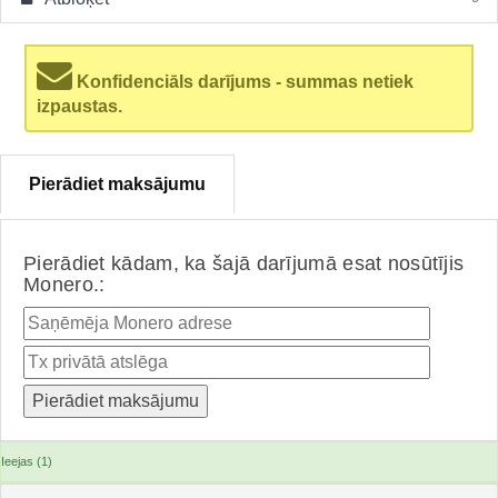
Konfidenciāls darījums - summas netiek
izpaustas.
Pierādiet maksājumu
Pierādiet kādam, ka šajā darījumā esat nosūtījis
Monero.:
Ieejas (1)