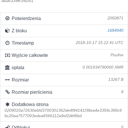
adaf539e59281
Potwierdzenia
2050871
Z bloku
1684940
Timestamp
2018-10-17 15:22:41 UTC
Wyjście całkowite
Poufne
opłata
0.001934790000 XMR
Rozmiar
13267 B
Rozmiar pierścienia
8
Dodatkowa strona
0209010a72630ebfd3700301362de4f94141f38ea4e3359c399c9
bc20aa7577093edea6566112a9ef2dbf6bd
Odblokuj
0