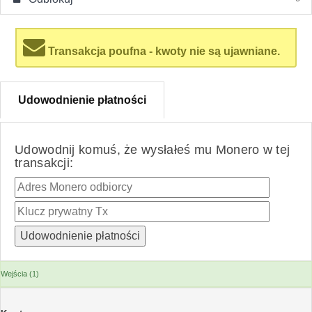
Transakcja poufna - kwoty nie są ujawniane.
Udowodnienie płatności
Udowodnij komuś, że wysłałeś mu Monero w tej
transakcji:
Wejścia (1)