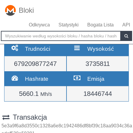
Bloki
Odkrywca
Statystyki
Bogata Lista
API
Trudności
Wysokość
679209877247
3735811
Hashrate
Emisja
5660.1
18446744
Mh/s
Transakcja
5e3a9f6a8d3550c1328a6e8c1942486df8bf39c18aa9034c36a