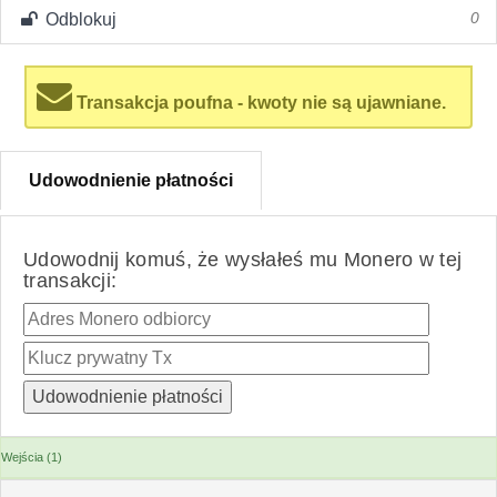
Odblokuj
0
Transakcja poufna - kwoty nie są ujawniane.
Udowodnienie płatności
Udowodnij komuś, że wysłałeś mu Monero w tej
transakcji:
Wejścia (1)