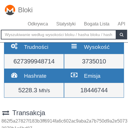
Bloki
Odkrywca
Statystyki
Bogata Lista
API
Trudności
Wysokość
627399948714
3735010
Hashrate
Emisja
5228.3
18446744
Mh/s
Transakcja
862f5a27827f183b3ff6914fa6c602ac9aba2a7b750d9a2e5073