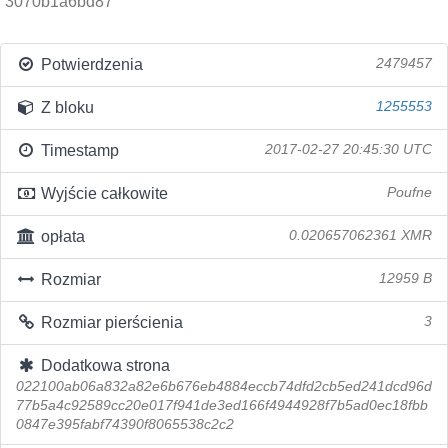
3070b1a6bd87
Potwierdzenia
2479457
Z bloku
1255553
Timestamp
2017-02-27 20:45:30 UTC
Wyjście całkowite
Poufne
opłata
0.020657062361 XMR
Rozmiar
12959 B
Rozmiar pierścienia
3
Dodatkowa strona
022100ab06a832a82e6b676eb4884eccb74dfd2cb5ed241dcd96d
77b5a4c92589cc20e017f941de3ed166f4944928f7b5ad0ec18fbb
0847e395fabf74390f8065538c2c2