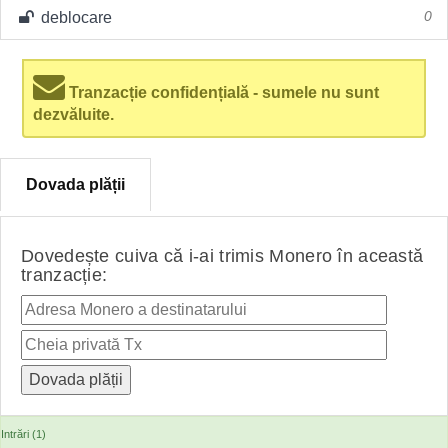
deblocare
0
Tranzacție confidențială - sumele nu sunt
dezvăluite.
Dovada plății
Dovedește cuiva că i-ai trimis Monero în această
tranzacție:
Intrări (1)