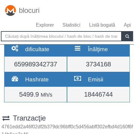
blocuri
Explorer
Statistici
Listă bogată
Api
dificultate
Înălţime
659989342737
3734168
Hashrate
Emisii
5499.9
18446744
Mh/s
Tranzacţie
4761edd2a46f02df2b379dc96bff0c5d456abff302efbd4d160f6f