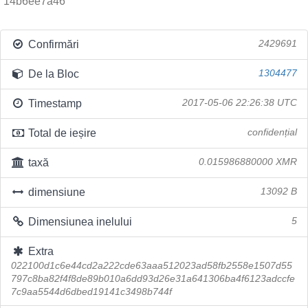
14b6ee7a46
Confirmări
2429691
De la Bloc
1304477
Timestamp
2017-05-06 22:26:38 UTC
Total de ieșire
confidențial
taxă
0.015986880000 XMR
dimensiune
13092 B
Dimensiunea inelului
5
Extra
022100d1c6e44cd2a222cde63aaa512023ad58fb2558e1507d55
797c8ba82f4f8de89b010a6dd93d26e31a641306ba4f6123adccfe
7c9aa5544d6dbed19141c3498b744f