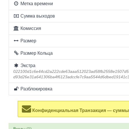
Метка времени
Сумма выходов
Комиссия
Размер
Размер Кольца
Экстра
022100d1c6e44cd2a222cde63aaa512023ad58fb2558e1507d5
d93d26e31a641306ba4f6123adccfe7c9aa5544d6dbed19141c
Разблокировка
Конфиденциальная Транзакция — суммы 
Входы (1)