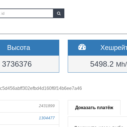
Высота
Хешрей
3736376
5498.2
Mh/
c5d456abff302efbd4d160f6f14b6ee7a46
2431899
Доказать платёж
1304477