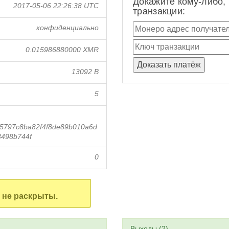
Докажите кому-либо,
2017-05-06 22:26:38 UTC
транзакции:
конфиденциально
0.015986880000 XMR
13092 B
5
5797c8ba82f4f8de89b010a6d
3498b744f
0
не раскрыты.
Выходы (2)