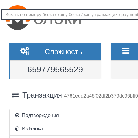
блоки
Сложность
659779565529
Транзакция
4761edd2a46f02df2b379dc96bff0
Подтверждения
Из Блока