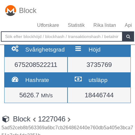
Block
Utforskare
Statistik
Rika listan
Api
Svårighetsgrad
Höjd
675208522211
3735769
Hashrate
utsläpp
5626.7
18446744
Mh/s
Block
1227046
5ad52ceb8b563369a6bc7cb264862440e760db5a405e3bca7