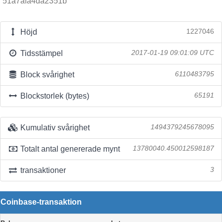
51a7afa4da2351b
Höjd
1227046
Tidsstämpel
2017-01-19 09:01:09 UTC
Block svårighet
6110483795
Blockstorlek (bytes)
65191
Kumulativ svårighet
1494379245678095
Totalt antal genererade mynt
13780040.450012598187
transaktioner
3
Coinbase-transaktion