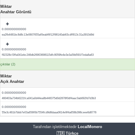
Miktar
Anahtar Görüntü
0.000000000000
ea2fb4481bc8d8c13e0607655af0eabf6f12f98140ab63cdff813c31a3910d9d
0.000000000000
f92328cf3ffa041ebc246db26903698115dfc8059fe4e3e3a59d591f7eda8a63
çıktılar (2)
Miktar
Açık Anahtar
0.000000000000
460403a734b6221fca041a0d44ea8b448375d0d2878f0df4aac0ab692fd7d3b3
0.000000000000
55e3c461b7bbb7e03a656f0b7554fcd9d8daaa0614e9f4a658b398ceee6d8776
Tarafından işletilmektedir
LocalMonero
🇹🇷 Türkçe