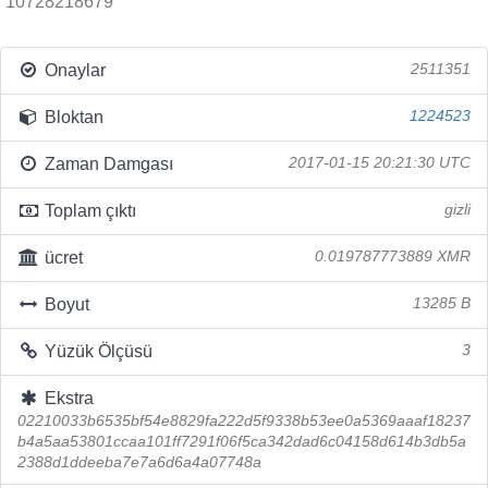
10728218679
Onaylar
2511351
Bloktan
1224523
Zaman Damgası
2017-01-15 20:21:30 UTC
Toplam çıktı
gizli
ücret
0.019787773889 XMR
Boyut
13285 B
Yüzük Ölçüsü
3
Ekstra
02210033b6535bf54e8829fa222d5f9338b53ee0a5369aaaf18237
b4a5aa53801ccaa101ff7291f06f5ca342dad6c04158d614b3db5a
2388d1ddeeba7e7a6d6a4a07748a