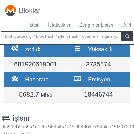
Bloklar
kâşif
İstatistikler
Zenginler Listesi
API
zorluk
Yükseklik
681920619001
3735874
Hashrate
Emisyon
5682.7
18446744
Mh/s
işlem
9fa51eb9b69a4e1e6c5635ff54c45cf04464e750bfcb45f397230