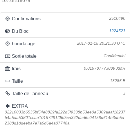
10728218679
Confirmations
2510490
Du Bloc
1224523
horodatage
2017-01-15 20:21:30 UTC
Sortie totale
Confidentiel
frais
0.019787773889 XMR
Taille
13285 B
Taille de l'anneau
3
EXTRA
02210033b6535bf54e8829fa222d5f9338b53ee0a5369aaaf18237
b4a5aa53801ccaa101ff7291f06f5ca342dad6c04158d614b3db5a
2388d1ddeeba7e7a6d6a4a07748a