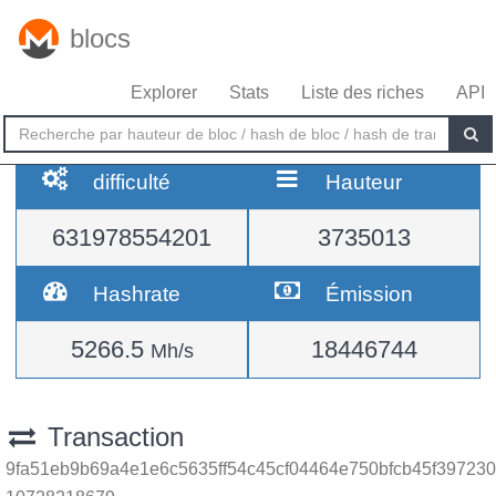
blocs
Explorer
Stats
Liste des riches
API
difficulté
Hauteur
631978554201
3735013
Hashrate
Émission
5266.5
18446744
Mh/s
Transaction
9fa51eb9b69a4e1e6c5635ff54c45cf04464e750bfcb45f397230