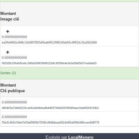
Montant
Image clé
0.000000000000
ea2fb4481bc8d8c13e0607655af0eabf6f12f98140ab63cdff813c31a3910d9d
0.000000000000
f92328cf3ffa041ebc246db26903698115dfc8059fe4e3e3a59d591f7eda8a63
Sorties (2)
Montant
Clé publique
0.000000000000
460403a734b6221fca041a0d44ea8b448375d0d2878f0df4aac0ab692fd7d3b3
0.000000000000
55e3c461b7bbb7e03a656f0b7554fcd9d8daaa0614e9f4a658b398ceee6d8776
Exploité par
LocalMonero