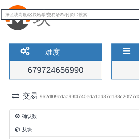
块
难度
679724656990
交易
962df09cdaa99f4740eda1ad37d133c20f77d0
确认数
从块