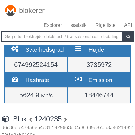
blokerer
Explorer
statistik
Rige liste
API
Sværhedsgrad
Højde
674992524154
3735972
Hashrate
Emission
5624.9
18446744
Mh/s
Blok
1240235
d6c36dfc479a6eb4c317f929663d04d816f9e87ab8a46219951