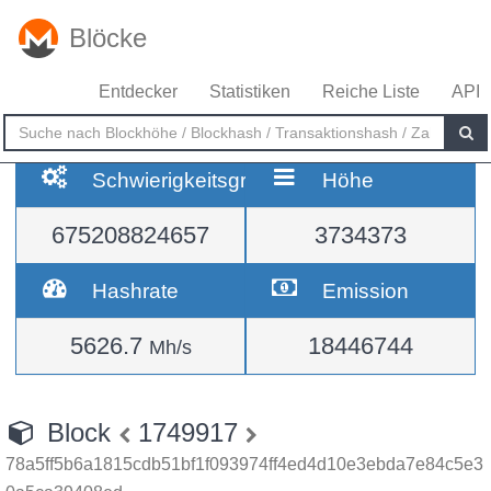
Blöcke
Entdecker
Statistiken
Reiche Liste
API
Schwierigkeitsgrad
Höhe
675208824657
3734373
Hashrate
Emission
5626.7
18446744
Mh/s
Block
1749917
78a5ff5b6a1815cdb51bf1f093974ff4ed4d10e3ebda7e84c5e3