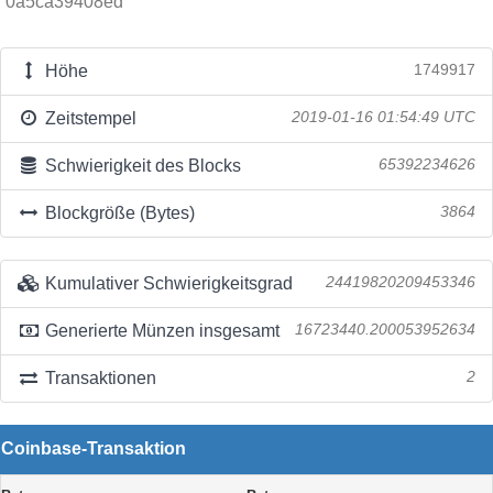
0a5ca39408ed
Höhe
1749917
Zeitstempel
2019-01-16 01:54:49 UTC
Schwierigkeit des Blocks
65392234626
Blockgröße (Bytes)
3864
Kumulativer Schwierigkeitsgrad
24419820209453346
Generierte Münzen insgesamt
16723440.200053952634
Transaktionen
2
Coinbase-Transaktion