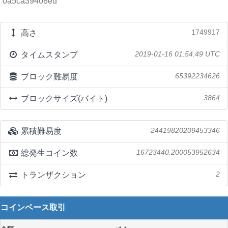
0a5ca39408ed
高さ
1749917
タイムスタンプ
2019-01-16 01:54:49 UTC
ブロック難易度
65392234626
ブロックサイズ(バイト)
3864
累積難易度
24419820209453346
総発生コイン数
16723440.200053952634
トランザクション
2
コインベース取引