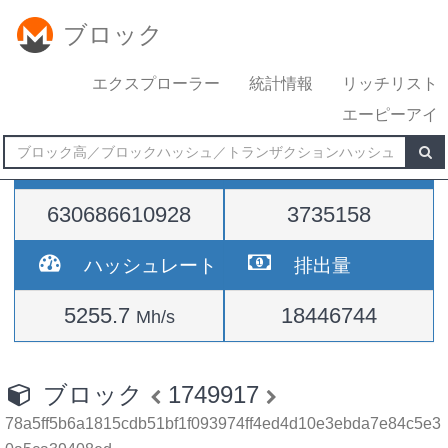
ブロック
エクスプローラー
統計情報
リッチリスト
エーピーアイ
難易度
高さ
630686610928
3735158
ハッシュレート
排出量
5255.7
18446744
Mh/s
ブロック
1749917
78a5ff5b6a1815cdb51bf1f093974ff4ed4d10e3ebda7e84c5e3